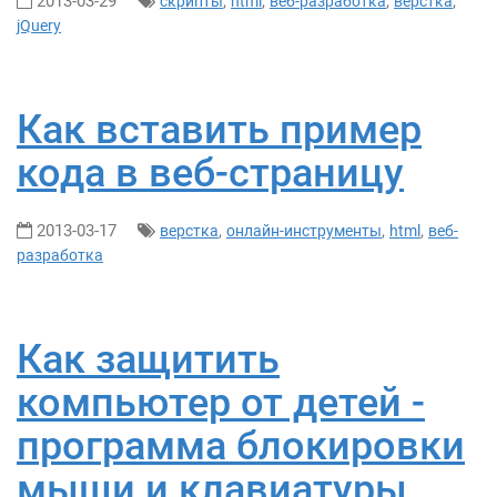
2013-03-29
,
,
,
,
скрипты
html
веб-разработка
верстка
jQuery
Как вставить пример
кода в веб-страницу
2013-03-17
,
,
,
верстка
онлайн-инструменты
html
веб-
разработка
Как защитить
компьютер от детей -
программа блокировки
мыши и клавиатуры