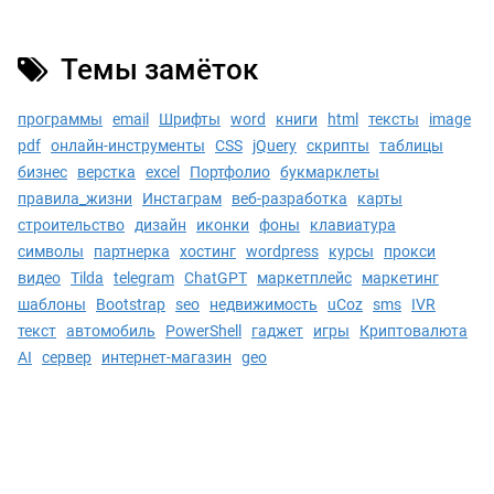
Темы замёток
программы
email
Шрифты
word
книги
html
тексты
image
pdf
онлайн-инструменты
CSS
jQuery
скрипты
таблицы
бизнес
верстка
excel
Портфолио
букмарклеты
правила_жизни
Инстаграм
веб-разработка
карты
строительство
дизайн
иконки
фоны
клавиатура
символы
партнерка
хостинг
wordpress
курсы
прокси
видео
Tilda
telegram
ChatGPT
маркетплейс
маркетинг
шаблоны
Bootstrap
seo
недвижимость
uCoz
sms
IVR
текст
автомобиль
PowerShell
гаджет
игры
Криптовалюта
AI
сервер
интернет-магазин
geo