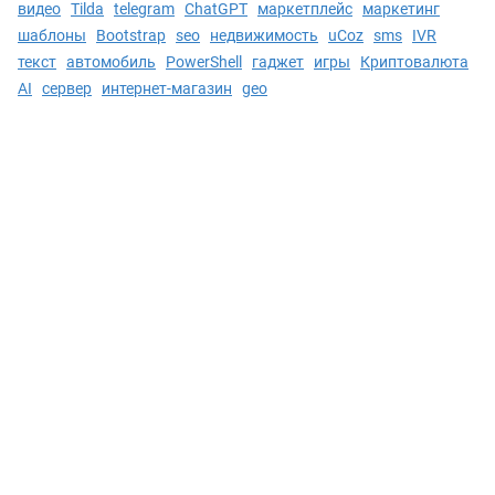
видео
Tilda
telegram
ChatGPT
маркетплейс
маркетинг
шаблоны
Bootstrap
seo
недвижимость
uCoz
sms
IVR
текст
автомобиль
PowerShell
гаджет
игры
Криптовалюта
AI
сервер
интернет-магазин
geo