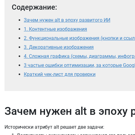
Содержание:
Зачем нужен alt в эпоху развитого ИИ
1. Контентные изображения
2. Функциональные изображения (кнопки и ссыл
3. Декоративные изображения
4. Сложная графика (схемы, диаграммы, инфог
3 частые ошибки оптимизации, за которые Goog
Краткий чек-лист для проверки
Зачем нужен alt в эпоху
Исторически атрибут alt решает две задачи: