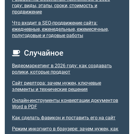
году: виды, этапы, сроки, стоимость и
продвижение
Что входит в SEO-продвижение сайта:
ежедневные, еженедельные, ежемесячные,
полугодовые и годовые работы
Случайное
Видеомаркетинг в 2026 году: как создавать
ролики, которые продают
Сайт риелтора: зачем нужен, ключевые
элементы и технические решения
Онлайн-инструменты конвертации документов
Word в PDF
Как сделать фавикон и поставить его на сайт
Режим инкогнито в браузере: зачем нужен, как