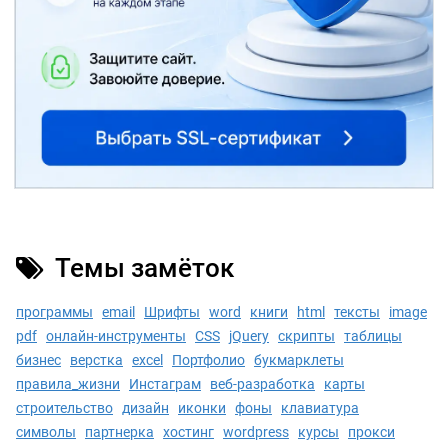
Темы замёток
программы
email
Шрифты
word
книги
html
тексты
image
pdf
онлайн-инструменты
CSS
jQuery
скрипты
таблицы
бизнес
верстка
excel
Портфолио
букмарклеты
правила_жизни
Инстаграм
веб-разработка
карты
строительство
дизайн
иконки
фоны
клавиатура
символы
партнерка
хостинг
wordpress
курсы
прокси