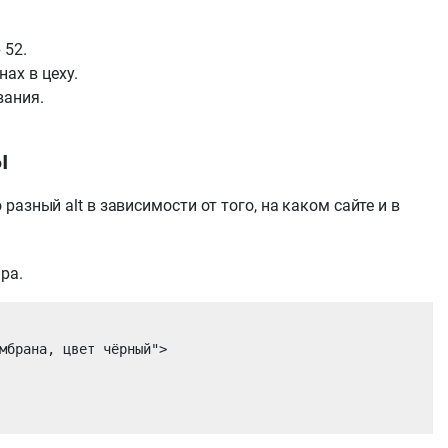
 52.
ах в цеху.
вания.
ы
азный alt в зависимости от того, на каком сайте и в
ра.
мбрана, цвет чёрный">
