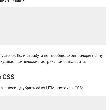
ивные плашки.
 пустого). Если атрибута нет вообще, скринридеры начнут
ухудшает технические метрики качества сайта.
з CSS
а — вообще убрать её из HTML-потока в CSS: