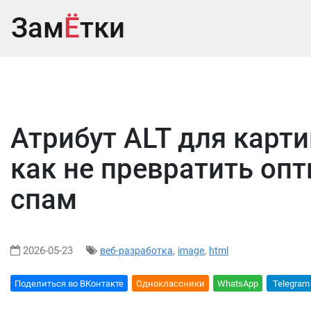
Зам
Ё
тки
Атрибут ALT для карти
как не превратить оп
спам
2026-05-23
,
,
веб-разработка
image
html
Поделиться во ВКонтакте
Oдноклассники
WhatsApp
Telegram