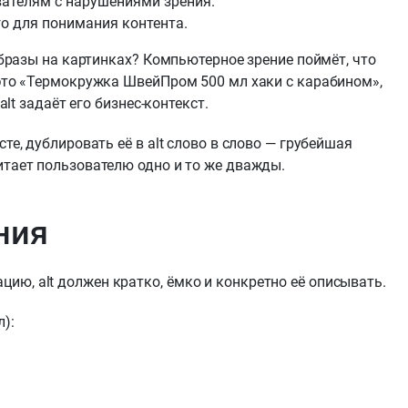
вателям с нарушениями зрения.
о для понимания контента.
 образы на картинках? Компьютерное зрение поймёт, что
 это «Термокружка ШвейПром 500 мл хаки с карабином»,
alt задаёт его бизнес-контекст.
те, дублировать её в alt слово в слово — грубейшая
итает пользователю одно и то же дважды.
ния
ю, alt должен кратко, ёмко и конкретно её описывать.
):