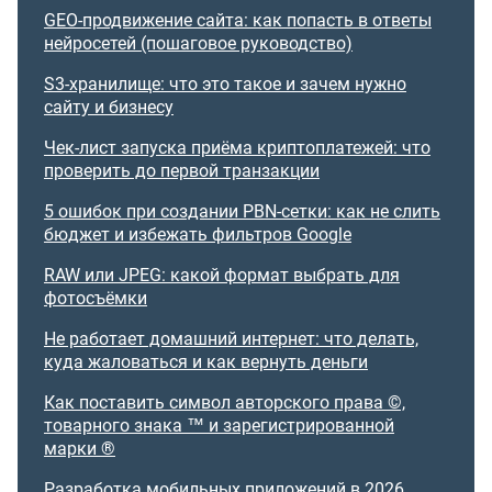
GEO-продвижение сайта: как попасть в ответы
нейросетей (пошаговое руководство)
S3-хранилище: что это такое и зачем нужно
сайту и бизнесу
Чек-лист запуска приёма криптоплатежей: что
проверить до первой транзакции
5 ошибок при создании PBN-сетки: как не слить
бюджет и избежать фильтров Google
RAW или JPEG: какой формат выбрать для
фотосъёмки
Не работает домашний интернет: что делать,
куда жаловаться и как вернуть деньги
Как поставить символ авторского права ©,
товарного знака ™ и зарегистрированной
марки ®
Разработка мобильных приложений в 2026