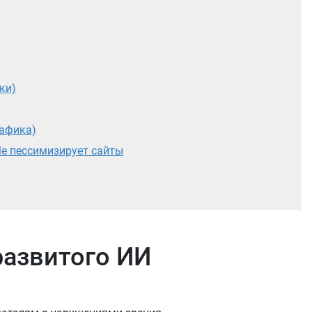
ки)
рафика)
le пессимизирует сайты
 развитого ИИ