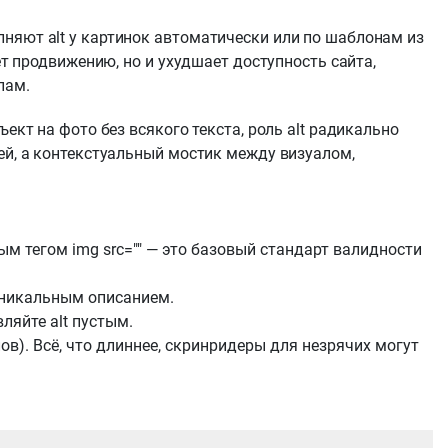
няют alt у картинок автоматически или по шаблонам из
ет продвижению, но и ухудшает доступность сайта,
пам.
ект на фото без всякого текста, роль alt радикально
ей, а контекстуальный мостик между визуалом,
ым тегом img src="" — это базовый стандарт валидности
уникальным описанием.
ляйте alt пустым.
ов). Всё, что длиннее, скринридеры для незрячих могут