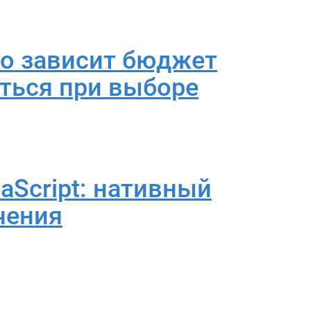
го зависит бюджет
иться при выборе
aScript: нативный
ичения