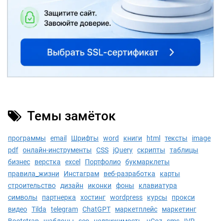
Темы замёток
программы
email
Шрифты
word
книги
html
тексты
image
pdf
онлайн-инструменты
CSS
jQuery
скрипты
таблицы
бизнес
верстка
excel
Портфолио
букмарклеты
правила_жизни
Инстаграм
веб-разработка
карты
строительство
дизайн
иконки
фоны
клавиатура
символы
партнерка
хостинг
wordpress
курсы
прокси
видео
Tilda
telegram
ChatGPT
маркетплейс
маркетинг
Bootstrap
шаблоны
seo
недвижимость
uCoz
sms
IVR