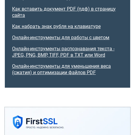
Как вставить документ PDF (пдф) в страницу
сайта
Как набрать знак рубля на клавиатуре
Онлайн-инструменты для работы с цветом
Онлайн-инструменты распознавания текста -
JPEG, PNG, BMP, TIFF, PDF в TXT или Word
Онлайн-инструменты для уменьшения веса
(сжатия) и оптимизации файлов PDF