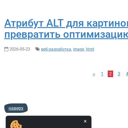
Атрибут ALT для картинок
превратить оптимизацию
2026-05-23
,
,
веб-разработка
image
html
«
1
2
3
наверх
×