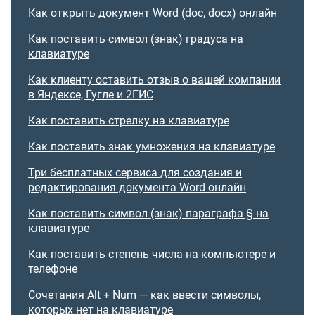
Как открыть документ Word (doc, docx) онлайн
Как поставить символ (знак) градуса на
клавиатуре
Как клиенту оставить отзыв о вашей компании
в Яндексе, Гугле и 2ГИС
Как поставить стрелку на клавиатуре
Как поставить знак умножения на клавиатуре
Три бесплатных сервиса для создания и
редактирования документа Word онлайн
Как поставить символ (знак) параграфа § на
клавиатуре
Как поставить степень числа на компьютере и
телефоне
Сочетания Alt + Num — как ввести символы,
которых нет на клавиатуре