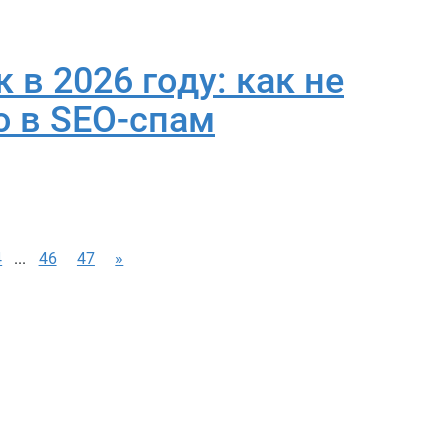
 в 2026 году: как не
 в SEO-спам
4
...
46
47
»