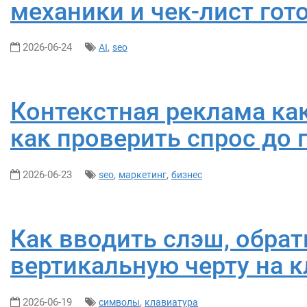
механики и чек-лист го
2026-06-24
,
AI
seo
Контекстная реклама как
как проверить спрос до
2026-06-23
,
,
seo
маркетинг
бизнес
Как вводить слэш, обра
вертикальную черту на 
2026-06-19
,
символы
клавиатура