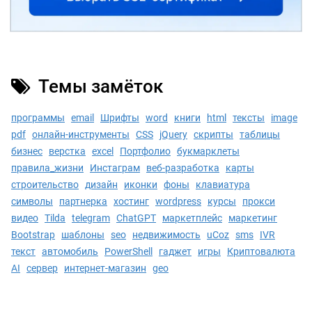
Темы замёток
программы
email
Шрифты
word
книги
html
тексты
image
pdf
онлайн-инструменты
CSS
jQuery
скрипты
таблицы
бизнес
верстка
excel
Портфолио
букмарклеты
правила_жизни
Инстаграм
веб-разработка
карты
строительство
дизайн
иконки
фоны
клавиатура
символы
партнерка
хостинг
wordpress
курсы
прокси
видео
Tilda
telegram
ChatGPT
маркетплейс
маркетинг
Bootstrap
шаблоны
seo
недвижимость
uCoz
sms
IVR
текст
автомобиль
PowerShell
гаджет
игры
Криптовалюта
AI
сервер
интернет-магазин
geo