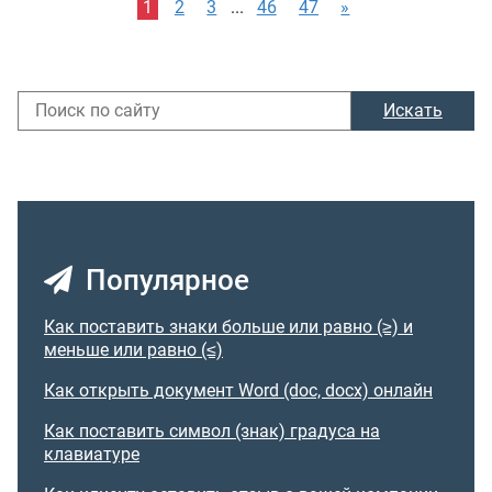
1
2
3
...
46
47
»
Искать
Популярное
Как поставить знаки больше или равно (≥) и
меньше или равно (≤)
Как открыть документ Word (doc, docx) онлайн
Как поставить символ (знак) градуса на
клавиатуре