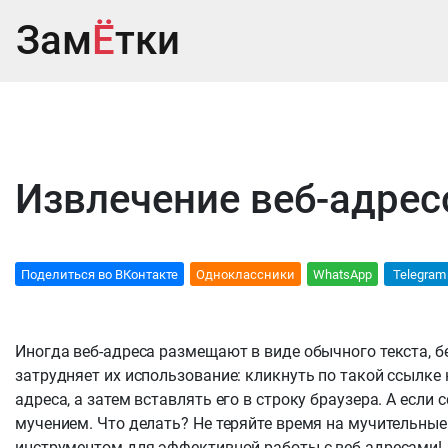
Зам
Ё
тки
Извлечение веб-адрес
Поделиться во ВКонтакте
Oдноклассники
WhatsApp
Telegram
Иногда веб-адреса размещают в виде обычного текста, бе
затрудняет их использование: кликнуть по такой ссылке 
адреса, а затем вставлять его в строку браузера. А если
мучением. Что делать? Не теряйте время на мучительны
инструментом для эффективной работы с веб-адресами!