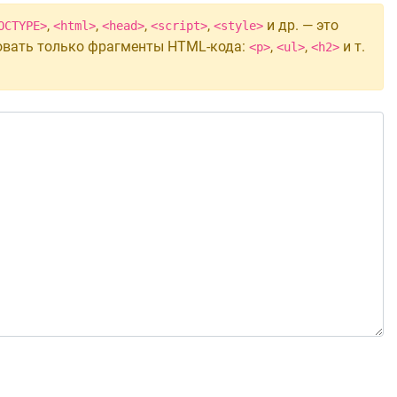
,
,
,
,
и др. — это
OCTYPE>
<html>
<head>
<script>
<style>
овать только фрагменты HTML-кода:
,
,
и т.
<p>
<ul>
<h2>