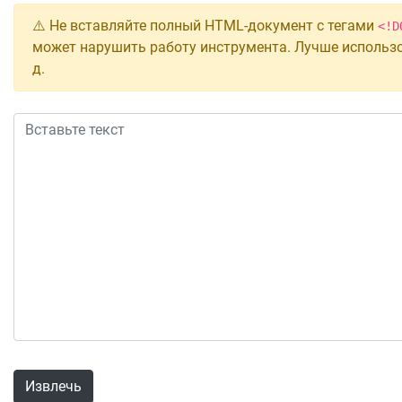
⚠️ Не вставляйте полный HTML-документ с тегами
<!D
может нарушить работу инструмента. Лучше использ
д.
Извлечь