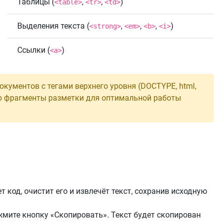
Таблицы (
,
,
)
<table>
<tr>
<td>
Выделения текста (
,
,
,
)
<strong>
<em>
<b>
<i>
Ссылки (
)
<a>
кументов с тегами верхнего уровня (DOCTYPE, html,
лько фрагменты разметки для оптимальной работы
 код, очистит его и извлечёт текст, сохранив исходную
жмите кнопку «Скопировать». Текст будет скопирован