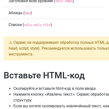
Заголовки всех уровней (
)
<h1>-<h6>
Абзацы (
)
<p>
Списки (
,
,
)
<ul>
<ol>
<li>
⚠️ Сервис не поддерживает обработку полных HTML-до
head, script, style). Рекомендуется использовать то
инструмента.
Вставьте HTML-код
Скопируйте и вставьте html-код в поле ввода.
Нажмите кнопку «Извлечь текст». Сервис обработает
структуру.
Если вы хотите скопировать извлечённый текст, на