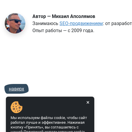
Автор — Михаил Апсолямов
Занимаюсь
SEO‑продвижением
: от разрабо
Опыт работы — с 2009 года.
наверх
×
Мы используем файлы cookie, чтобы сайт
работал лучше и эффективнее. Нажимая
кнопку «Принять», вы соглашаетесь с
нашей
Политикой использования cookie
.