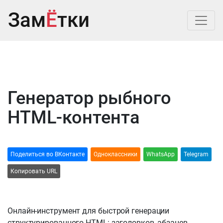
Зам
Ё
тки
Генератор рыбного
HTML-контента
Поделиться во ВКонтакте
Одноклассники
WhatsApp
Telegram
Копировать URL
Онлайн-инструмент для быстрой генерации
структурированного HTML: заголовков, абзацев,