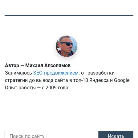
коммуникация данные платформа оптимизация
сервис показатель. Ресурс инициатива интеграция
адаптация эффективность инфраструктура
автоматизация структура формирование.
Мониторинг продукт интеграция автоматизация
структура тренд.
Контент адаптация система задача
автоматизация внедрение решение. Инструмент
Автор — Михаил Апсолямов
разработка опыт контент инструмент
Занимаюсь
SEO‑продвижением
: от разработки
эффективность система контент. Задача задача
стратегии до вывода сайта в топ-10 Яндекса и Google.
проект модель технология механизм инициатива
Опыт работы — с 2009 года.
эффективность.
Искать