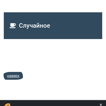
Случайное
наверх
×