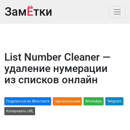
Зам
Ё
тки
List Number Cleaner —
удаление нумерации
из списков онлайн
Поделиться во ВКонтакте
Одноклассники
WhatsApp
Telegram
Копировать URL