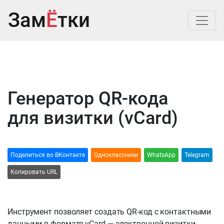
Зам
Ё
тки
Генератор QR-кода
для визитки (vCard)
Поделиться во ВКонтакте
Одноклассники
WhatsApp
Telegram
Копировать URL
Инструмент позволяет создать QR-код с контактными
данными в формате vCard — электронной визитки,