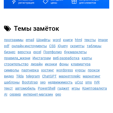
Темы замёток
программы
email
Шрифты
word
книги
html
тексты
image
pdf
онлайн-инструменты
CSS
jQuery
скрипты
таблицы
бизнес
верстка
excel
Портфолио
букмарклеты
правила_жизни
Инстаграм
веб-разработка
карты
строительство
дизайн
иконки
фоны
клавиатура
символы
партнерка
хостинг
wordpress
курсы
прокси
видео
Tilda
telegram
ChatGPT
маркетплейс
маркетинг
шаблоны
Bootstrap
seo
недвижимость
uCoz
sms
IVR
текст
автомобиль
PowerShell
гаджет
игры
Криптовалюта
AI
сервер
интернет-магазин
geo