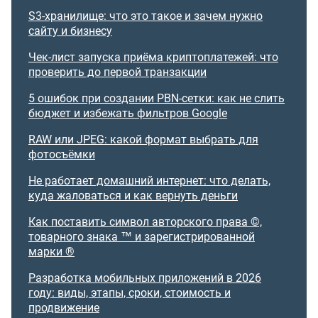
S3-хранилище: что это такое и зачем нужно
сайту и бизнесу
Чек-лист запуска приёма криптоплатежей: что
проверить до первой транзакции
5 ошибок при создании PBN-сетки: как не слить
бюджет и избежать фильтров Google
RAW или JPEG: какой формат выбрать для
фотосъёмки
Не работает домашний интернет: что делать,
куда жаловаться и как вернуть деньги
Как поставить символ авторского права ©,
товарного знака ™ и зарегистрированной
марки ®
Разработка мобильных приложений в 2026
году: виды, этапы, сроки, стоимость и
продвижение