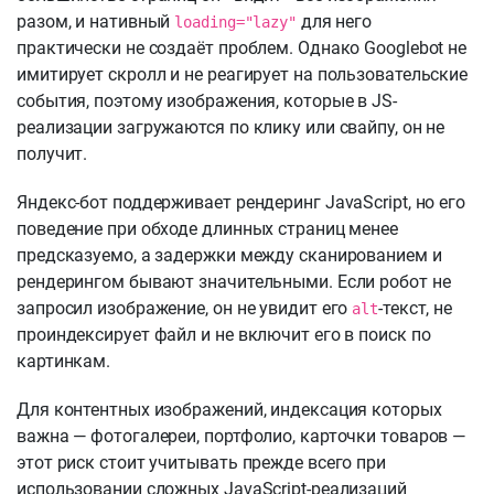
разом, и нативный
для него
loading="lazy"
практически не создаёт проблем. Однако Googlebot не
имитирует скролл и не реагирует на пользовательские
события, поэтому изображения, которые в JS-
реализации загружаются по клику или свайпу, он не
получит.
Яндекс-бот поддерживает рендеринг JavaScript, но его
поведение при обходе длинных страниц менее
предсказуемо, а задержки между сканированием и
рендерингом бывают значительными. Если робот не
запросил изображение, он не увидит его
-текст, не
alt
проиндексирует файл и не включит его в поиск по
картинкам.
Для контентных изображений, индексация которых
важна — фотогалереи, портфолио, карточки товаров —
этот риск стоит учитывать прежде всего при
использовании сложных JavaScript-реализаций