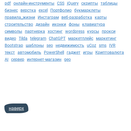
pdf
онлайн-инструменты
CSS
jQuery
скрипты
таблицы
бизнес
верстка
excel
Портфолио
букмарклеты
правила_жизни
Инстаграм
веб-разработка
карты
строительство
дизайн
иконки
фоны
клавиатура
символы
партнерка
хостинг
wordpress
курсы
прокси
видео
Tilda
telegram
ChatGPT
маркетплейс
маркетинг
Bootstrap
шаблоны
seo
недвижимость
uCoz
sms
IVR
текст
автомобиль
PowerShell
гаджет
игры
Криптовалюта
AI
сервер
интернет-магазин
geo
наверх