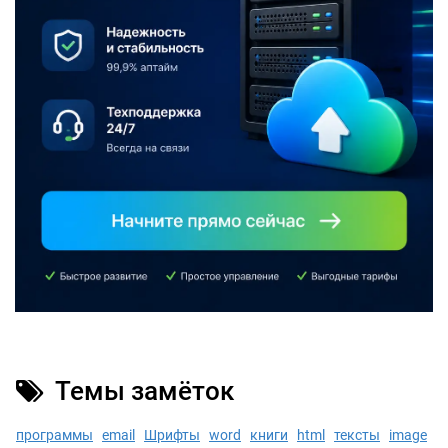
Темы замёток
программы
email
Шрифты
word
книги
html
тексты
image