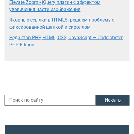
Elevate Zoom - jQuery плагин с эффектом
увеличения части изображения
Якорные ссылки в HTML5: решаем проблему с
фиксированной шапкой и скроллом
Редактор PHP, HTML, CSS, JavaScript — Codelobster
PHP Edition
Искать