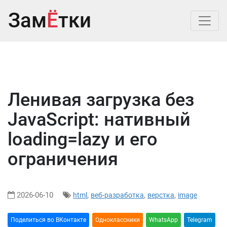
Зам
Ё
тки
Ленивая загрузка без
JavaScript: нативный
loading=lazy и его
ограничения
2026-06-10
,
,
,
html
веб-разработка
верстка
image
Поделиться во ВКонтакте
Oдноклассники
WhatsApp
Telegram