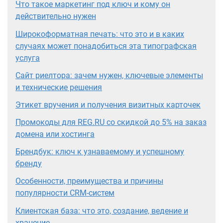
Что такое маркетинг под ключ и кому он
действительно нужен
Широкоформатная печать: что это и в каких
случаях может понадобиться эта типографская
услуга
Сайт риелтора: зачем нужен, ключевые элементы
и технические решения
Этикет вручения и получения визитных карточек
Промокоды для REG.RU со скидкой до 5% на заказ
домена или хостинга
Брендбук: ключ к узнаваемому и успешному
бренду
Особенности, преимущества и причины
популярности CRM-систем
Клиентская база: что это, создание, ведение и
хранение