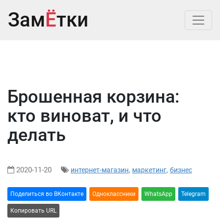
Зам
Ё
тки
Брошенная корзина:
кто виноват, и что
делать
2020-11-20
,
,
интернет-магазин
маркетинг
бизнес
Поделиться во ВКонтакте
Oдноклассники
WhatsApp
Telegram
Копировать URL