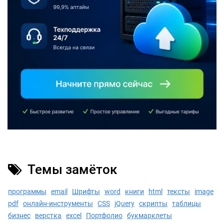
Темы замёток
программы
email
Шрифты
word
книги
html
тексты
image
pdf
онлайн-инструменты
CSS
jQuery
скрипты
таблицы
бизнес
верстка
excel
Портфолио
букмарклеты