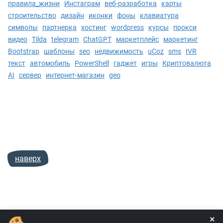
правила_жизни
Инстаграм
веб-разработка
карты
строительство
дизайн
иконки
фоны
клавиатура
символы
партнерка
хостинг
wordpress
курсы
прокси
видео
Tilda
telegram
ChatGPT
маркетплейс
маркетинг
Bootstrap
шаблоны
seo
недвижимость
uCoz
sms
IVR
текст
автомобиль
PowerShell
гаджет
игры
Криптовалюта
AI
сервер
интернет-магазин
geo
наверх
×