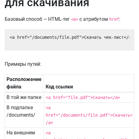
для скачивания
Базовый способ — HTML-тег
с атрибутом
:
<a>
href
<a href="/documents/file.pdf">Скачать чек-лист</a>
Примеры путей:
Расположение
файла
Код ссылки
В той же папке
<a href="file.pdf">Скачать</a>
В подпапке
<a
/documents/
href="/documents/file.pdf">Скачать<
/a>
На внешнем
<a