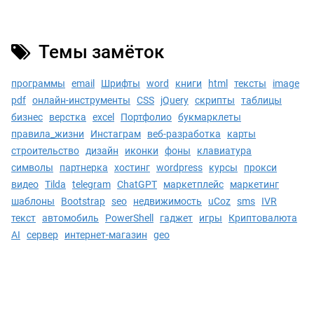
Темы замёток
программы
email
Шрифты
word
книги
html
тексты
image
pdf
онлайн-инструменты
CSS
jQuery
скрипты
таблицы
бизнес
верстка
excel
Портфолио
букмарклеты
правила_жизни
Инстаграм
веб-разработка
карты
строительство
дизайн
иконки
фоны
клавиатура
символы
партнерка
хостинг
wordpress
курсы
прокси
видео
Tilda
telegram
ChatGPT
маркетплейс
маркетинг
шаблоны
Bootstrap
seo
недвижимость
uCoz
sms
IVR
текст
автомобиль
PowerShell
гаджет
игры
Криптовалюта
AI
сервер
интернет-магазин
geo