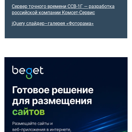
Сервер точного времени ССВ-1Г — разработка
российской компании Комсет-Сервис
jQuery слайдер–галерея «Фоторама»