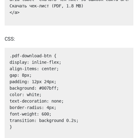
Скачать чек-лист (PDF, 1.8 MB)

</a>
CSS:
.pdf-download-btn {

display: inline-flex;

align-items: center;

gap: 8px;

padding: 12px 24px;

background: #007bff;

color: white;

text-decoration: none;

border-radius: 4px;

font-weight: 600;

transition: background 0.2s;
