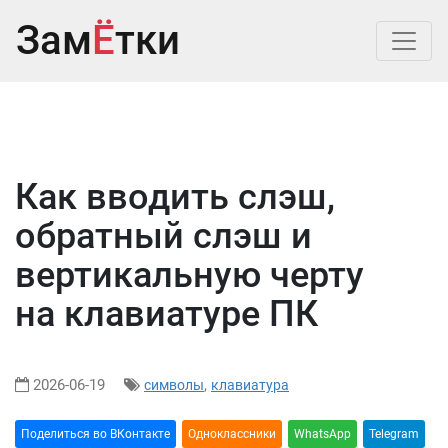
Зам
Ё
тки
Как вводить слэш,
обратный слэш и
вертикальную черту
на клавиатуре ПК
2026-06-19
,
символы
клавиатура
Поделиться во ВКонтакте
Oдноклассники
WhatsApp
Telegram