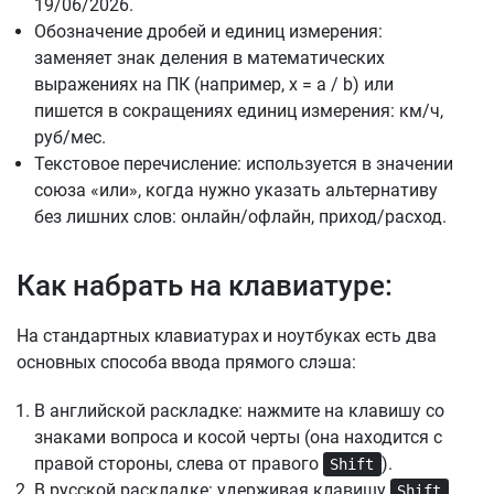
19/06/2026.
Обозначение дробей и единиц измерения:
заменяет знак деления в математических
выражениях на ПК (например, x = a / b) или
пишется в сокращениях единиц измерения: км/ч,
руб/мес.
Текстовое перечисление: используется в значении
союза «или», когда нужно указать альтернативу
без лишних слов: онлайн/офлайн, приход/расход.
Как набрать на клавиатуре:
На стандартных клавиатурах и ноутбуках есть два
основных способа ввода прямого слэша:
В английской раскладке: нажмите на клавишу со
знаками вопроса и косой черты (она находится с
правой стороны, слева от правого
).
Shift
В русской раскладке: удерживая клавишу
,
Shift