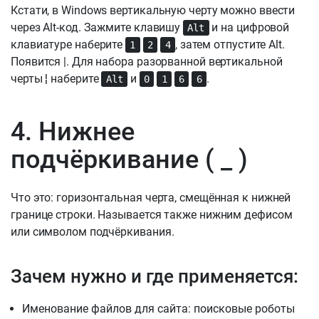
Кстати, в Windows вертикальную черту можно ввести
через Alt-код. Зажмите клавишу
и на цифровой
Alt
клавиатуре наберите
, затем отпустите Alt.
1
2
4
Появится |. Для набора разорванной вертикальной
черты ¦ наберите
и
.
Alt
0
1
6
6
4. Нижнее
подчёркивание ( _ )
Что это: горизонтальная черта, смещённая к нижней
границе строки. Называется также нижним дефисом
или символом подчёркивания.
Зачем нужно и где применяется:
Именование файлов для сайта: поисковые роботы