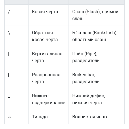
/
Косая черта
Слэш (Slash), прямой
слэш
\
Обратная
Бэ́кслэш (Backslash),
косая черта
обратный слэш
|
Вертикальная
Пайп (Pipe),
черта
разделитель
¦
Разорванная
Broken bar,
черта
разделитель
_
Нижнее
Нижний дефис,
подчёркивание
нижняя черта
~
Тильда
Волнистая черта