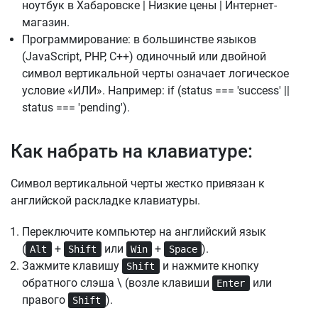
ноутбук в Хабаровске | Низкие цены | Интернет-
магазин.
Программирование: в большинстве языков
(JavaScript, PHP, C++) одиночный или двойной
символ вертикальной черты означает логическое
условие «ИЛИ». Например: if (status === 'success' ||
status === 'pending').
Как набрать на клавиатуре:
Символ вертикальной черты жестко привязан к
английской раскладке клавиатуры.
Переключите компьютер на английский язык
(
+
или
+
).
Alt
Shift
Win
Space
Зажмите клавишу
и нажмите кнопку
Shift
обратного слэша \ (возле клавиши
или
Enter
правого
).
Shift