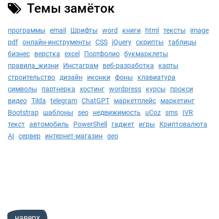
Темы замёток
программы
email
Шрифты
word
книги
html
тексты
image
pdf
онлайн-инструменты
CSS
jQuery
скрипты
таблицы
бизнес
верстка
excel
Портфолио
букмарклеты
правила_жизни
Инстаграм
веб-разработка
карты
строительство
дизайн
иконки
фоны
клавиатура
символы
партнерка
хостинг
wordpress
курсы
прокси
видео
Tilda
telegram
ChatGPT
маркетплейс
маркетинг
Bootstrap
шаблоны
seo
недвижимость
uCoz
sms
IVR
текст
автомобиль
PowerShell
гаджет
игры
Криптовалюта
AI
сервер
интернет-магазин
geo
наверх