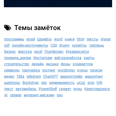
Темы замёток
программы
email
Шрифты
word
книги
html
тексты
image
pdf
онлайн-инструменты
CSS
jQuery
скрипты
таблицы
бизнес
верстка
excel
Портфолио
букмарклеты
правила_жизни
Инстаграм
веб-разработка
карты
строительство
дизайн
иконки
фоны
клавиатура
символы
партнерка
хостинг
wordpress
курсы
прокси
видео
Tilda
telegram
ChatGPT
маркетплейс
маркетинг
шаблоны
Bootstrap
seo
недвижимость
uCoz
sms
IVR
текст
автомобиль
PowerShell
гаджет
игры
Криптовалюта
AI
сервер
интернет-магазин
geo