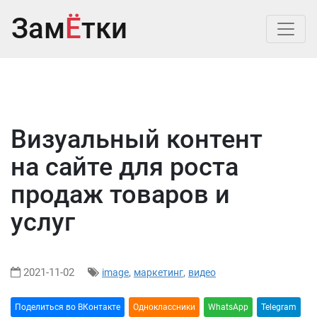
Зам
Ё
тки
Визуальный контент
на сайте для роста
продаж товаров и
услуг
2021-11-02
,
,
image
маркетинг
видео
Поделиться во ВКонтакте
Oдноклассники
WhatsApp
Telegram