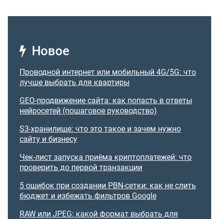
Новое
Проводной интернет или мобильный 4G/5G: что
лучше выбрать для квартиры
GEO-продвижение сайта: как попасть в ответы
нейросетей (пошаговое руководство)
S3-хранилище: что это такое и зачем нужно
сайту и бизнесу
Чек-лист запуска приёма криптоплатежей: что
проверить до первой транзакции
5 ошибок при создании PBN-сетки: как не слить
бюджет и избежать фильтров Google
RAW или JPEG: какой формат выбрать для