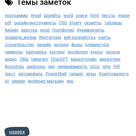
Темы замёток
программы
email
Шрифты
word
книги
html
тексты
image
pdf
онлайн-инструменты
CSS
jQuery
скрипты
таблицы
бизнес
верстка
excel
Портфолио
букмарклеты
правила_жизни
Инстаграм
веб-разработка
карты
строительство
дизайн
иконки
фоны
клавиатура
символы
партнерка
хостинг
wordpress
курсы
прокси
видео
Tilda
telegram
ChatGPT
маркетплейс
маркетинг
Bootstrap
шаблоны
seo
недвижимость
uCoz
sms
IVR
текст
автомобиль
PowerShell
гаджет
игры
Криптовалюта
AI
сервер
интернет-магазин
geo
наверх